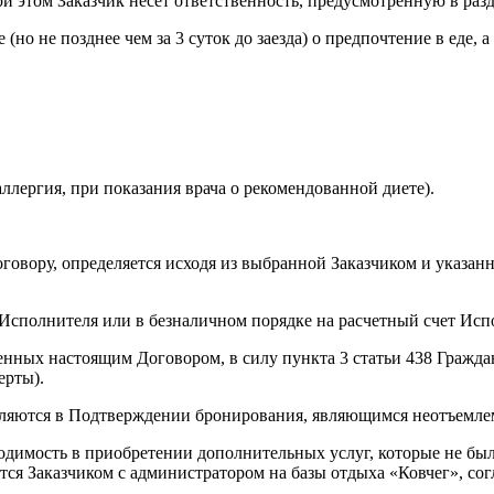
 этом Заказчик несет ответственность, предусмотренную в разд
(но не позднее чем за 3 суток до заезда) о предпочтение в еде, а
лергия, при показания врача о рекомендованной диете).
оговору, определяется исходя из выбранной Заказчиком и указа
у Исполнителя или в безналичном порядке на расчетный счет Исп
еленных настоящим Договором, в силу пункта 3 статьи 438 Граж
ерты).
деляются в Подтверждении бронирования, являющимся неотъемле
обходимость в приобретении дополнительных услуг, которые не 
тся Заказчиком с администратором на базы отдыха «Ковчег», сог