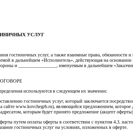
ТИНИЧНЫХ УСЛУГ
зания гостиничных услуг, а также взаимные права, обязанност
мой в дальнейшем «Исполнитель», действующая на основании св
стороны и ________________, именуемым в дальнейшем «Заказчи
ДОГОВОРЕ
пределения используются в следующем их значении:
ставлению гостиничных услуг, который заключается посредство
на сайте www.kovchegrb.ru), являющийся предложением, которое
адресатом, которым будет принято предложение (акцепт оферты)
ерты путем оплаты оферты в соответствии с пунктом 4.3. насто
казание гостиничных услуг на условиях, изложенных в оферте.