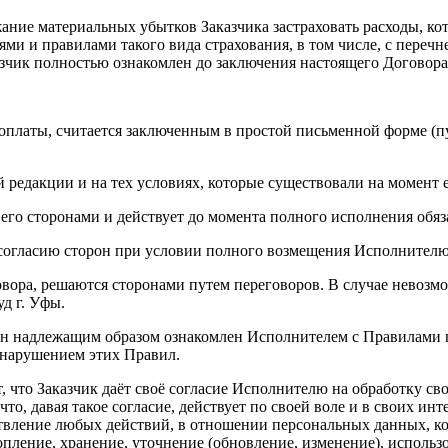
жание материальных убытков Заказчика застраховать расходы, к
ями и правилами такого вида страхования, в том числе, с переч
зчик полностью ознакомлен до заключения настоящего Договора
оплаты, считается заключенным в простой письменной форме (пун
й редакции и на тех условиях, которые существовали на момент 
 его сторонами и действует до момента полного исполнения обяз
согласию сторон при условии полного возмещения Исполнителю 
вора, решаются сторонами путем переговоров. В случае невозмо
д г. Уфы.
о он надлежащим образом ознакомлен Исполнителем с Правилами 
с нарушением этих Правил.
т, что Заказчик даёт своё согласие Исполнителю на обработку с
то, давая такое согласие, действует по своей воле и в своих инт
ествление любых действий, в отношении персональных данных, 
опление, хранение, уточнение (обновление, изменение), использо