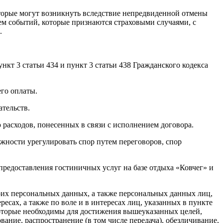
оторые могут возникнуть вследствие непредвиденной отмены
нем событий, которые признаются страховыми случаями, с
.
кт 3 статьи 434 и пункт 3 статьи 438 Гражданского кодекса
его оплаты.
ательств.
расходов, понесенных в связи с исполнением договора.
жности урегулировать спор путем переговоров, спор
предоставления гостиничных услуг на базе отдыха «Ковчег» и
воих персональных данных, а также персональных данных лиц,
ересах, а также по воле и в интересах лиц, указанных в пункте
которые необходимы для достижения вышеуказанных целей,
вание, распространение (в том числе передача), обезличивание,