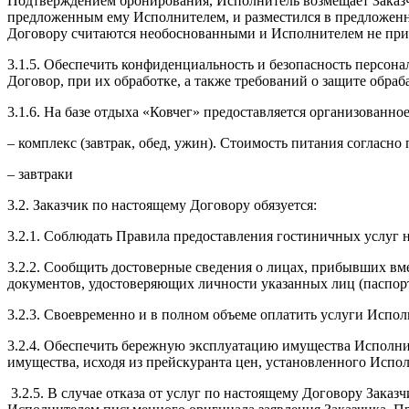
Подтверждением бронирования, Исполнитель возмещает Заказчи
предложенным ему Исполнителем, и разместился в предложенно
Договору считаются необоснованными и Исполнителем не при
3.1.5. Обеспечить конфиденциальность и безопасность персон
Договор, при их обработке, а также требований о защите обр
3.1.6. На базе отдыха «Ковчег» предоставляется организованно
– комплекс (завтрак, обед, ужин). Стоимость питания согласно
– завтраки
3.2. Заказчик по настоящему Договору обязуется:
3.2.1. Соблюдать Правила предоставления гостиничных услуг н
3.2.2. Сообщить достоверные сведения о лицах, прибывших вм
документов, удостоверяющих личности указанных лиц (паспорт
3.2.3. Своевременно и в полном объеме оплатить услуги Испол
3.2.4. Обеспечить бережную эксплуатацию имущества Исполнит
имущества, исходя из прейскуранта цен, установленного Испо
3.2.5. В случае отказа от услуг по настоящему Договору Заказ