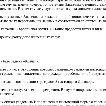
ку разницу в стоимости номера. При этом, если Заказчик восп
м ему на замену номере, то претензии Заказчика о непредстав
нимаются. В этом случае услуги считаются оказанными надлеж
альных данных Заказчика, а также лиц, прибывших вместе с ним
абатываемых персональных данных в соответствии со статьей 19
е питание: Европейская кухня. Питание предоставляется в виде:
 прейскуранту дополнительных услуг.
а базе отдыха «Ковчег».
есте с ним, в отношении которых Заказчиком заключен настоящ
 гражданина, свидетельство о рождении ребенка, иной докумен
нителя в соответствии с разделом 3 настоящего Договора.
еля, не допускать его повреждения. В случае повреждения возм
лнителем.
чик обязан уведомить Исполнителя в письменной форме о своем о