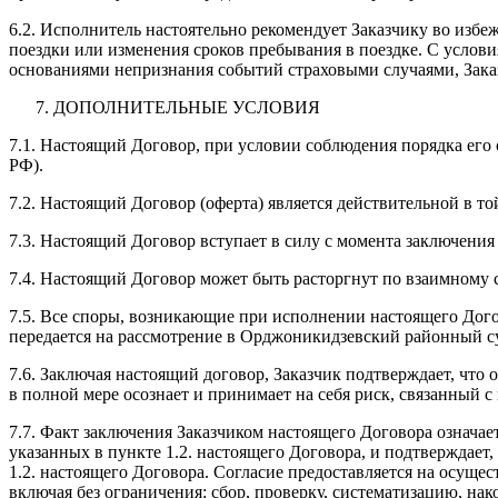
6.2. Исполнитель настоятельно рекомендует Заказчику во избе
поездки или изменения сроков пребывания в поездке. С услови
основаниями непризнания событий страховыми случаями, Зака
ДОПОЛНИТЕЛЬНЫЕ УСЛОВИЯ
7.1. Настоящий Договор, при условии соблюдения порядка его 
РФ).
7.2. Настоящий Договор (оферта) является действительной в то
7.3. Настоящий Договор вступает в силу с момента заключения
7.4. Настоящий Договор может быть расторгнут по взаимному 
7.5. Все споры, возникающие при исполнении настоящего Дого
передается на рассмотрение в Орджоникидзевский районный су
7.6. Заключая настоящий договор, Заказчик подтверждает, чт
в полной мере осознает и принимает на себя риск, связанный 
7.7. Факт заключения Заказчиком настоящего Договора означае
указанных в пункте 1.2. настоящего Договора, и подтверждает, ч
1.2. настоящего Договора. Согласие предоставляется на осущ
включая без ограничения: сбор, проверку, систематизацию, нак