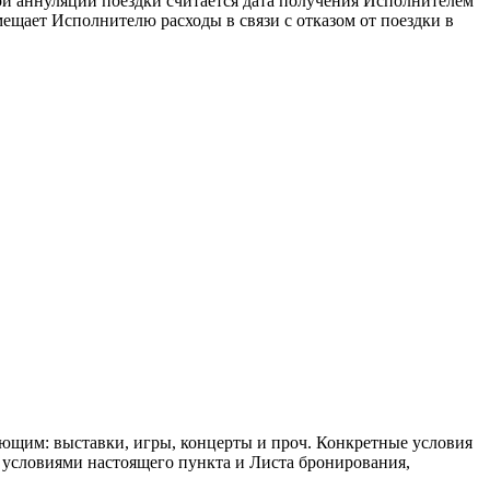
той аннуляции поездки считается дата получения Исполнителем
ещает Исполнителю расходы в связи с отказом от поездки в
ующим: выставки, игры, концерты и проч. Конкретные условия
 условиями настоящего пункта и Листа бронирования,