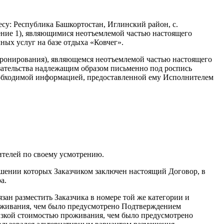
су: Республика Башкортостан, Иглинский район, с.
ение 1), являющимися неотъемлемой частью настоящего
ных услуг на базе отдыха «Ковчег».
бронирования), являющемся неотъемлемой частью настоящего
язательства надлежащим образом письменно под роспись
еобходимой информацией, предоставленной ему Исполнителем
нителей по своему усмотрению.
ношении которых Заказчиком заключен настоящий Договор, в
а.
зан разместить Заказчика в номере той же категории и
роживания, чем было предусмотрено Подтверждением
низкой стоимостью проживания, чем было предусмотрено