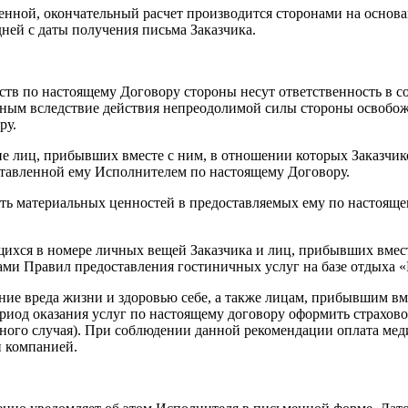
ченной, окончательный расчет производится сторонами на основа
ней с даты получения письма Заказчика.
ств по настоящему Договору стороны несут ответственность в с
жным вследствие действия непреодолимой силы стороны освобож
ру.
ение лиц, прибывших вместе с ним, в отношении которых Заказч
ставленной ему Исполнителем по настоящему Договору.
ность материальных ценностей в предоставляемых ему по настоящ
ящихся в номере личных вещей Заказчика и лиц, прибывших вмес
ми Правил предоставления гостиничных услуг на базе отдыха «
нение вреда жизни и здоровью себе, а также лицам, прибывшим в
риод оказания услуг по настоящему договору оформить страхово
тного случая). При соблюдении данной рекомендации оплата ме
й компанией.