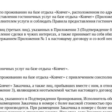
по проживанию на базе отдыха «Ковчег», расположенном по адре
ставления гостиничных услуг на базе отдыха «Ковчег» (Прилож
олнителем услуги и соблюдать Правила предоставления гостинич
лиц (третьих лиц), указанных в Приложении 3 (Подтверждение 
ление сделки в чужих интересах, а также принимает на себя об
держанием Приложения № 1 к настоящему договору и со всей н
иничных услуг на базе отдыха «Ковчег».
по проживанию на базе отдыха «Ковчег» с привлечением соиспол
Ковчег» Заказчика, а также лиц, прибывших вместе с ним, в от
жение 3), являющимся неотъемлемой частью настоящего договор
ра, указанного в Подтверждении бронирования, Исполнитель обя
 размещении Заказчика в номере с более высокой стоимостью п
не производится. При размещении Заказчика в номере с более 