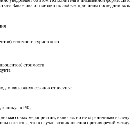
ременно уведомляет об этом Исполнителя в письменной форме. Да
отказа Заказчика от поездки по любым причинам последний возм
ния
нтов) стоимости туристского
 процентов) стоимости
дукта
иодам «высоких» сезонов относятся:
, каникул в РФ;
рно-массовых мероприятий, включая, но не ограничиваясь след
оны согласны, что в случае возникновения противоречий между