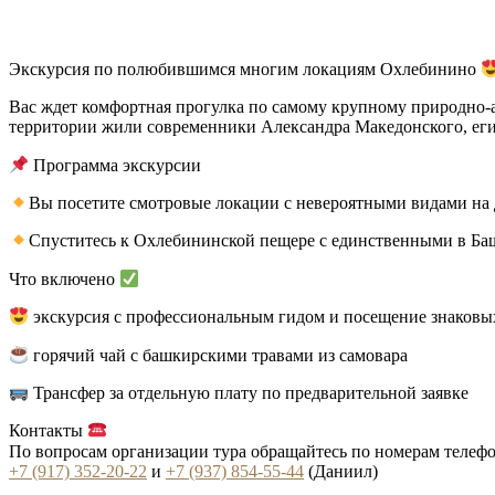
Экскурсия по полюбившимся многим локациям Охлебинино
Вас ждет комфортная прогулка по самому крупному природно-а
территории жили современники Александра Македонского, ег
Программа экскурсии
Вы посетите смотровые локации с невероятными видами на д
Спуститесь к Охлебининской пещере с единственными в Б
Что включено
экскурсия с профессиональным гидом и посещение знаковы
горячий чай с башкирскими травами из самовара
Трансфер за отдельную плату по предварительной заявке
Контакты
По вопросам организации тура обращайтесь по номерам телеф
+7 (917) 352-20-22
и
+7 (937) 854-55-44
(Даниил)