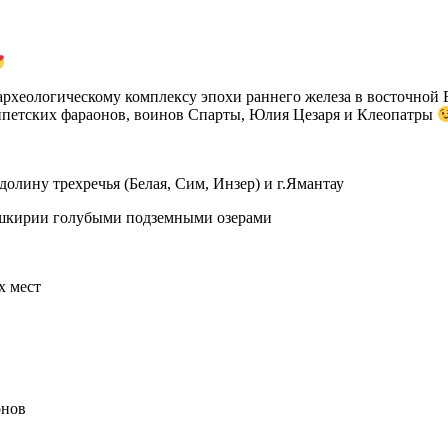
рхеологическому комплексу эпохи раннего железа в восточной Е
ипетских фараонов, воинов Спарты, Юлия Цезаря и Клеопатры
олину трехречья (Белая, Сим, Инзер) и г.Ямантау
ашкирии голубыми подземными озерами
х мест
онов